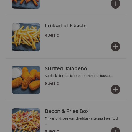
Friikartul + kaste
4.90 €
Stuffed Jalapeno
Kuldseks frititud jalopenod cheddari juustu ...
8.50 €
Bacon & Fries Box
Friikartulid, peekon, cheddar kaste, marineeritud
...
8.90 €