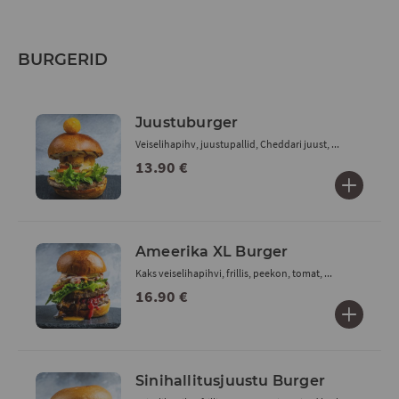
BURGERID
Juustuburger
Veiselihapihv, juustupallid, Cheddari juust, ...
13.90 €
Ameerika XL Burger
Kaks veiselihapihvi, frillis, peekon, tomat, ...
16.90 €
Sinihallitusjuustu Burger