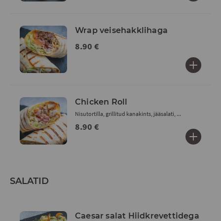
Wrap veisehakklihaga
8.90 €
Chicken Roll
Nisutortilla, grillitud kanakints, jääsalati, ...
8.90 €
SALATID
Caesar salat Hiidkrevettidega