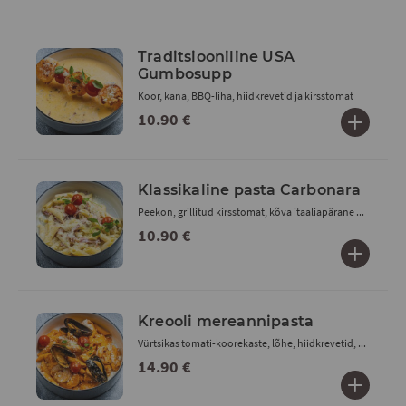
Traditsiooniline USA
Gumbosupp
Koor, kana, BBQ-liha, hiidkrevetid ja kirsstomat
10.90 €
Klassikaline pasta Carbonara
Peekon, grillitud kirsstomat, kõva itaaliapärane ...
10.90 €
Kreooli mereannipasta
Vürtsikas tomati-koorekaste, lõhe, hiidkrevetid, ...
14.90 €