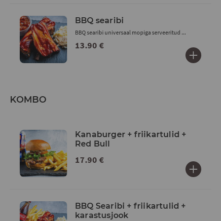
BBQ searibi
BBQ searibi universaal mopiga serveeritud ...
13.90 €
KOMBO
Kanaburger + friikartulid +
Red Bull
17.90 €
BBQ Searibi + friikartulid +
karastusjook