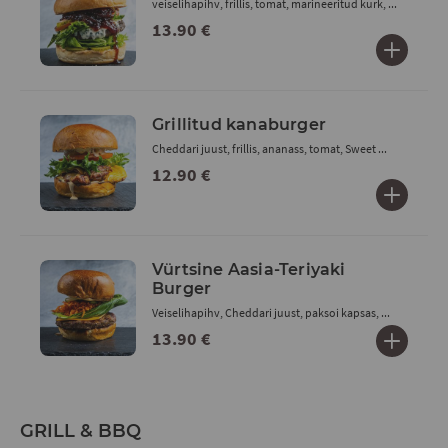
veiselihapihv, frillis, tomat, marineeritud kurk, ...
13.90 €
Grillitud kanaburger
Cheddari juust, frillis, ananass, tomat, Sweet ...
12.90 €
Vürtsine Aasia-Teriyaki
Burger
Veiselihapihv, Cheddari juust, paksoi kapsas, ...
13.90 €
GRILL & BBQ