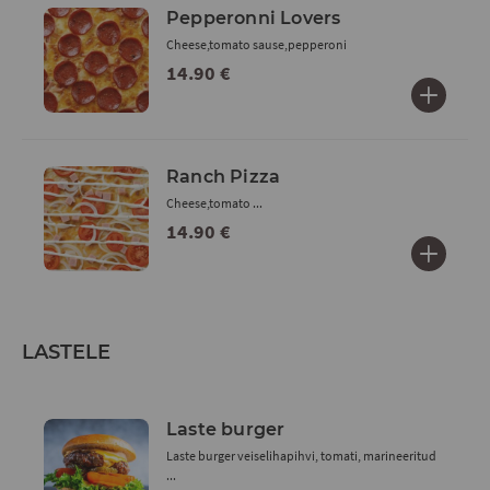
Pepperonni Lovers
Cheese,tomato sause,pepperoni
14.90 €
Ranch Pizza
Cheese,tomato ...
14.90 €
LASTELE
Laste burger
Laste burger veiselihapihvi, tomati, marineeritud
...