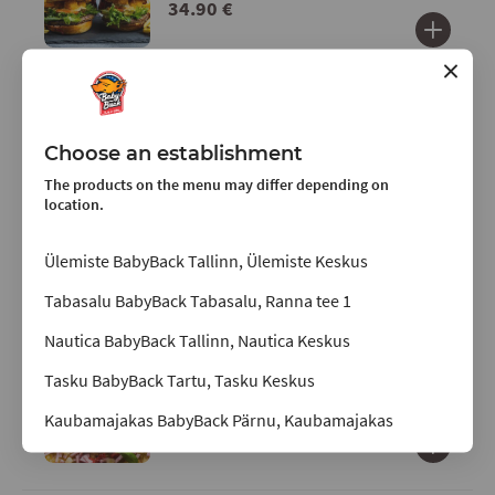
34.90 €
PITSAD
Choose an establishment
The products on the menu may differ depending on
location.
BBQ Chicken
Juust, BBQ kaste, kana ja sibul
Ülemiste BabyBack Tallinn, Ülemiste Keskus
13.90 €
Tabasalu BabyBack Tabasalu, Ranna tee 1
Nautica BabyBack Tallinn, Nautica Keskus
Hawaii
Tasku BabyBack Tartu, Tasku Keskus
Juust, tomatikaste, sink ja ananass
Kaubamajakas BabyBack Pärnu, Kaubamajakas
13.90 €